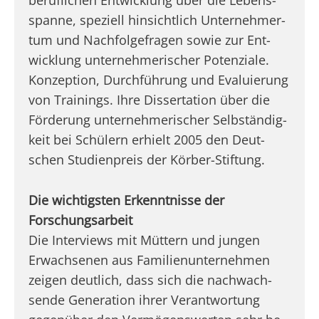
beruf­li­chen Ent­wick­lung über die Lebens­
span­ne, spe­zi­ell hin­sicht­lich Unter­neh­mer­
tum und Nach­fol­ge­fra­gen sowie zur Ent­
wick­lung unter­neh­me­ri­scher Poten­zia­le.
Kon­zep­ti­on, Durch­füh­rung und Eva­lu­ie­rung
von Trai­nings. Ihre Dis­ser­ta­ti­on über die
För­de­rung unter­neh­me­ri­scher Selb­stän­dig­
keit bei Schü­lern erhielt 2005 den Deut­
schen Stu­di­en­preis der Körber-Stiftung.
Die wich­tigs­ten Erkennt­nis­se der
Forschungsarbeit
Die Inter­views mit Müt­tern und jun­gen
Erwach­se­nen aus Fami­li­en­un­ter­neh­men
zei­gen deut­lich, dass sich die nach­wach­
sen­de Genera­ti­on ihrer Ver­ant­wor­tung