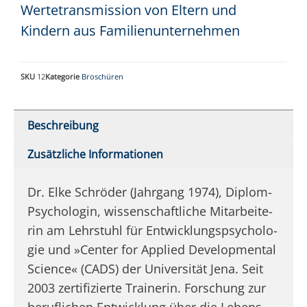
Wertetransmission von Eltern und
Kindern aus Familienunternehmen
SKU
12
Kategorie
Broschüren
Beschreibung
Zusätzliche Informationen
Dr. Elke Schrö­der (Jahr­gang 1974), Diplom-
Psy­cho­lo­gin, wis­sen­schaft­li­che Mit­ar­bei­te­
rin am Lehr­stuhl für Ent­wick­lungs­psy­cho­lo­
gie und »Cen­ter for App­lied Develop­mental
Sci­ence« (CADS) der Uni­ver­si­tät Jena. Seit
2003 zer­ti­fi­zier­te Trai­ne­rin. For­schung zur