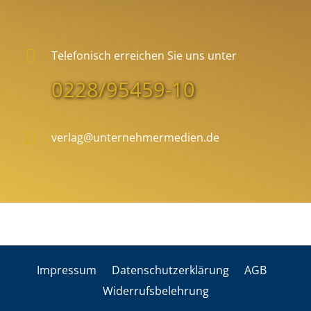
Telefonisch erreichen Sie uns unter
0228/95459-10
verlag@unternehmermedien.de
Impres­sum
Daten­schutz­er­klä­rung
AGB
Wider­rufs­be­leh­rung