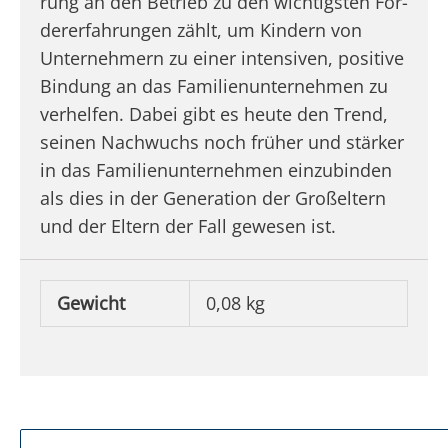
rung an den Betrieb zu den wich­tigs­ten För­
derer­fah­run­gen zählt, um Kin­dern von
Unter­neh­mern zu einer in­tensiven, posi­ti­ve
Bin­dung an das Fami­li­en­un­ter­neh­men zu
ver­hel­fen. Dabei gibt es heu­te den Trend,
sei­nen Nach­wuchs noch frü­her und stär­ker
in das Fami­li­en­un­ter­neh­men ein­zu­bin­den
als dies in der Genera­ti­on der Groß­el­tern
und der Eltern der Fall gewe­sen ist.
Gewicht
0,08 kg