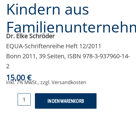
Kindern aus
Familienunterneh
Dr. Elke Schröder
EQUA-Schriftenreihe Heft 12/2011
Bonn 2011, 39 Seiten, ISBN 978-3-937960-14-
2
15,00
€
inkl. 7% MwSt., zzgl. Versandkosten
IN DEN WARENKORB