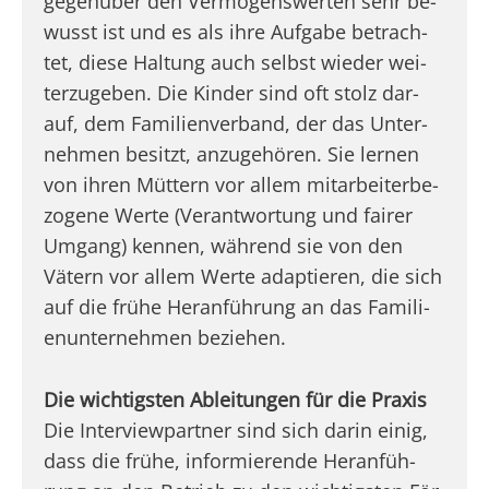
gegen­über den Vermögens­wer­ten sehr be­
wusst ist und es als ihre Auf­ga­be betrach­
tet, die­se Hal­tung auch selbst wie­der wei­
terzugeben. Die Kin­der sind oft stolz dar­
auf, dem Fami­li­en­ver­band, der das Unter­
neh­men be­sitzt, anzu­ge­hö­ren. Sie ler­nen
von ihren Müt­tern vor al­lem mit­ar­bei­ter­be­
zo­ge­ne Wer­te (Ver­ant­wortung und fai­rer
Umgang) ken­nen, wäh­rend sie von den
Vätern vor allem Wer­te adap­tie­ren, die sich
auf die frü­he Her­an­füh­rung an das Fami­li­
en­un­ter­neh­men beziehen.
Die wich­tigs­ten Ablei­tun­gen für die Praxis
Die Inter­view­part­ner sind sich dar­in einig,
dass die frü­he, infor­mie­ren­de Her­an­füh­