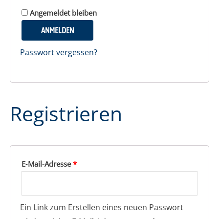
Ange­mel­det bleiben
ANMELDEN
Pass­wort vergessen?
Regis­trie­ren
E‑Mail-Adres­se
*
Ein Link zum Erstel­len eines neu­en Pass­wort