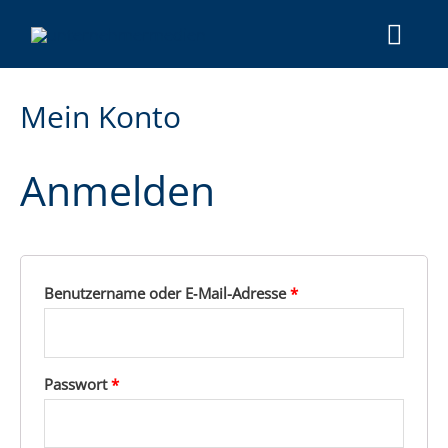
Mein Kon­to
Anmel­den
Benut­zer­na­me oder E‑Mail-Adres­se
*
Pass­wort
*