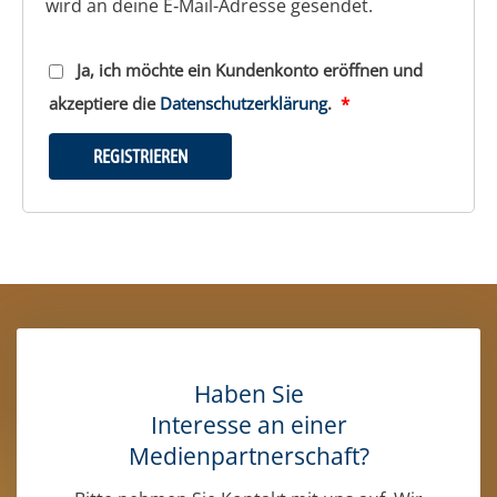
wird an dei­ne E‑Mail-Adres­se gesendet.
Ja, ich möch­te ein Kun­den­kon­to eröff­nen und
akzep­tie­re die
Daten­schutz­er­klä­rung
.
*
REGISTRIEREN
Haben Sie
Interesse an einer
Medienpartnerschaft?