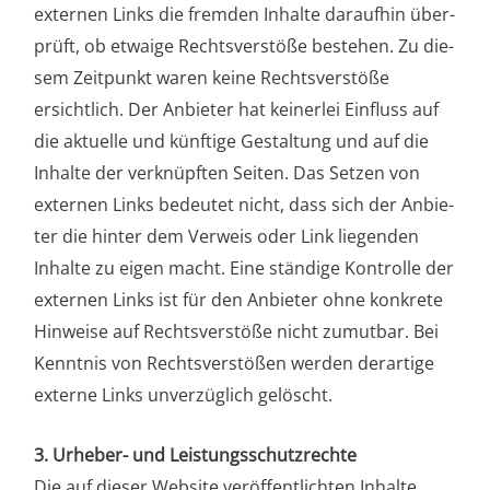
exter­nen Links die frem­den Inhal­te dar­auf­hin über­
prüft, ob etwai­ge Rechts­ver­stö­ße bestehen. Zu die­
sem Zeit­punkt waren kei­ne Rechts­ver­stö­ße
ersicht­lich. Der Anbie­ter hat kei­ner­lei Ein­fluss auf
die aktu­el­le und künf­ti­ge Gestal­tung und auf die
Inhal­te der ver­knüpf­ten Sei­ten. Das Set­zen von
exter­nen Links bedeu­tet nicht, dass sich der Anbie­
ter die hin­ter dem Ver­weis oder Link lie­gen­den
Inhal­te zu eigen macht. Eine stän­di­ge Kon­trol­le der
exter­nen Links ist für den Anbie­ter ohne kon­kre­te
Hin­wei­se auf Rechts­ver­stö­ße nicht zumut­bar. Bei
Kennt­nis von Rechts­ver­stö­ßen wer­den der­ar­ti­ge
exter­ne Links unver­züg­lich gelöscht.
3. Urhe­ber- und Leis­tungs­schutz­rech­te
Die auf die­ser Web­site ver­öf­fent­lich­ten Inhal­te