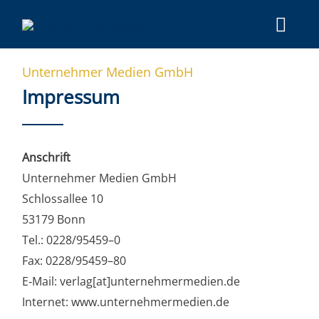
Unter­neh­mer Medi­en GmbH
Impres­sum
Anschrift
Unter­neh­mer Medi­en GmbH
Schloss­al­lee 10
53179 Bonn
Tel.: 0228/95459–0
Fax: 0228/95459–80
E‑Mail: verlag[at]unternehmermedien.de
Inter­net: www​.unter​neh​mer​me​di​en​.de