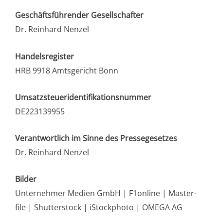
Geschäfts­füh­ren­der Gesell­schaf­ter
Dr. Rein­hard Nenzel
Han­dels­re­gis­ter
HRB 9918 Amts­ge­richt Bonn
Umsatz­steu­er­iden­ti­fi­ka­ti­ons­num­mer
DE223139955
Ver­ant­wort­lich im Sin­ne des Pres­se­ge­set­zes
Dr. Rein­hard Nenzel
Bil­der
Unter­neh­mer Medi­en GmbH | F1online | Mas­ter­
file | Shut­ter­stock | iStock­pho­to | OMEGA AG