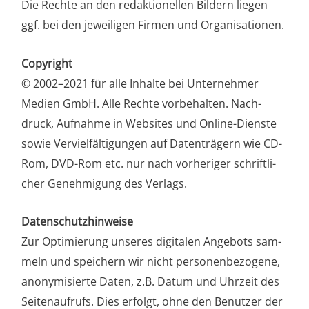
Die Rech­te an den redak­tio­nel­len Bil­dern lie­gen
ggf. bei den jewei­li­gen Fir­men und Organisationen.
Copy­right
© 2002–2021 für alle Inhal­te bei Unter­neh­mer
Medi­en GmbH. Alle Rech­te vor­be­hal­ten. Nach­
druck, Auf­nah­me in Web­sites und Online-Diens­te
sowie Ver­viel­fäl­ti­gun­gen auf Daten­trä­gern wie CD-
Rom, DVD-Rom etc. nur nach vor­he­ri­ger schrift­li­
cher Geneh­mi­gung des Verlags.
Daten­schutz­hin­wei­se
Zur Opti­mie­rung unse­res digi­ta­len Ange­bots sam­
meln und spei­chern wir nicht per­so­nen­be­zo­ge­ne,
anony­mi­sier­te Daten, z.B. Datum und Uhr­zeit des
Sei­ten­auf­rufs. Dies erfolgt, ohne den Benut­zer der