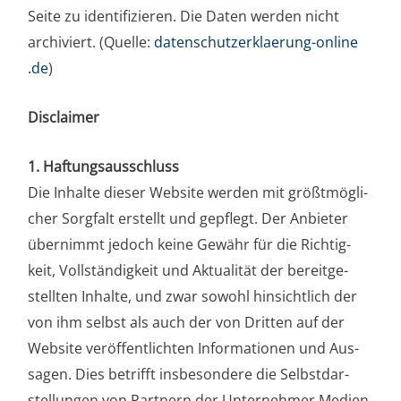
Sei­te zu iden­ti­fi­zie­ren. Die Daten wer­den nicht
archi­viert. (Quel­le:
daten​schutz​er​klae​rung​-online​
.de
)
Dis­c­lai­mer
1. Haf­tungs­aus­schluss
Die Inhal­te die­ser Web­site wer­den mit größt­mög­li­
cher Sorg­falt erstellt und gepflegt. Der Anbie­ter
über­nimmt jedoch kei­ne Gewähr für die Rich­tig­
keit, Voll­stän­dig­keit und Aktua­li­tät der bereit­ge­
stell­ten Inhal­te, und zwar so­wohl hin­sicht­lich der
von ihm selbst als auch der von Drit­ten auf der
Web­site ver­öf­fent­li­chten In­for­ma­tio­nen und Aus­
sa­gen. Dies betrifft ins­be­son­de­re die Selbst­dar­
stel­lun­gen von Part­nern der Unter­nehmer Me­dien