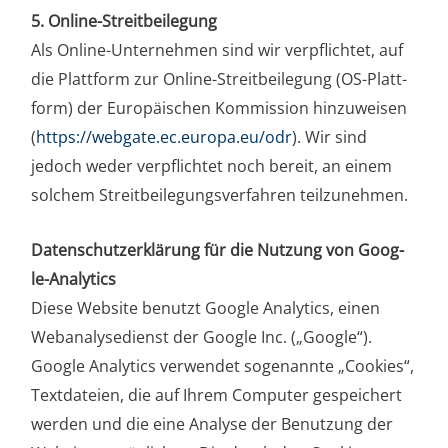
5. Online-Streit­bei­le­gung
Als Online-Unter­neh­men sind wir ver­pflich­tet, auf
die Platt­form zur Online-Streit­bei­le­gung (OS-Platt­
form) der Euro­päi­schen Kom­mis­si­on hin­zu­wei­sen
(
https://​web​ga​te​.ec​.euro​pa​.eu/​odr
). Wir sind
jedoch weder ver­pflich­tet noch bereit, an einem
sol­chem Streit­bei­le­gungs­ver­fah­ren teilzunehmen.
Daten­schutz­er­klä­rung für die Nut­zung von Goog­
le-Ana­ly­tics
Die­se Web­site benutzt Goog­le Ana­ly­tics, einen
Web­ana­ly­se­dienst der Goog­le Inc. („Goog­le“).
Goog­le Ana­ly­tics ver­wen­det soge­nann­te „Coo­kies“,
Text­da­tei­en, die auf Ihrem Com­pu­ter gespei­chert
wer­den und die eine Ana­ly­se der Benut­zung der