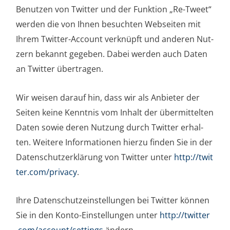
Benut­zen von Twit­ter und der Funk­ti­on „Re-Tweet“
wer­den die von Ihnen besuch­ten Web­sei­ten mit
Ihrem Twit­ter-Account ver­knüpft und ande­ren Nut­
zern bekannt gege­ben. Dabei wer­den auch Daten
an Twit­ter übertragen.
Wir wei­sen dar­auf hin, dass wir als Anbie­ter der
Sei­ten kei­ne Kennt­nis vom Inhalt der über­mit­tel­ten
Daten sowie deren Nut­zung durch Twit­ter erhal­
ten. Wei­te­re Infor­ma­tio­nen hier­zu fin­den Sie in der
Daten­schutz­er­klä­rung von Twit­ter unter
http://​twit​
ter​.com/​p​r​i​v​acy
.
Ihre Daten­schutz­ein­stel­lun­gen bei Twit­ter kön­nen
Sie in den Kon­to-Ein­stel­lun­gen unter
http://​twit​ter​
.com/​a​c​c​o​u​n​t​/​s​e​t​t​i​ngs
ändern.