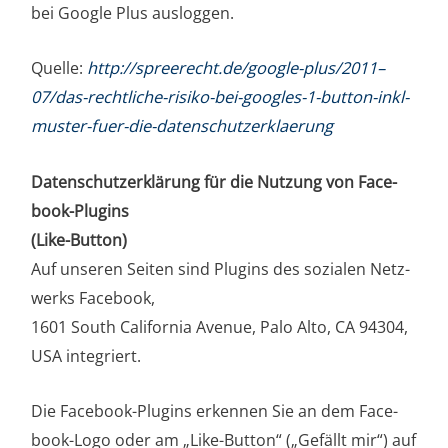
bei Goog­le Plus ausloggen.
Quel­le:
http://spreerecht.de/google-plus/2011–
07/das-rechtliche-risiko-bei-googles-1-button-inkl-
muster-fuer-die-datenschutzerklaerung
Daten­schutz­er­klä­rung für die Nut­zung von Face­
book-Plugins
(Like-But­ton)
Auf unse­ren Sei­ten sind Plugins des sozia­len Netz­
werks Face­book,
1601 South Cali­for­nia Ave­nue, Palo Alto, CA 94304,
USA integriert.
Die Face­book-Plugins erken­nen Sie an dem Face­
book-Logo oder am „Like-But­ton“ („Gefällt mir“) auf