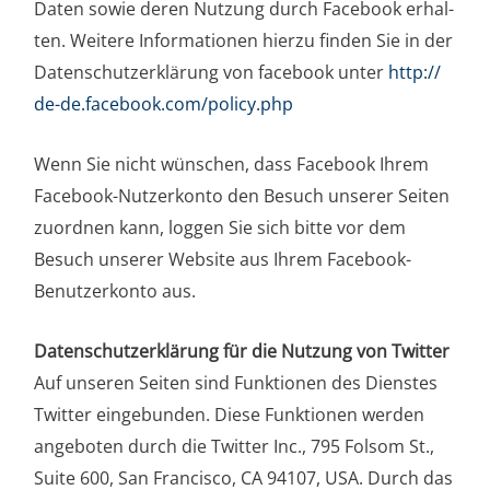
Daten sowie deren Nut­zung durch Face­book erhal­
ten. Wei­te­re Infor­ma­tio­nen hier­zu fin­den Sie in der
Daten­schutz­er­klä­rung von face­book unter
http://​
de​-de​.face​book​.com/​p​o​l​i​c​y​.​php
Wenn Sie nicht wün­schen, dass Face­book Ihrem
Face­book-Nut­zer­kon­to den Besuch unse­rer Sei­ten
zuord­nen kann, log­gen Sie sich bit­te vor dem
Besuch unse­rer Web­site aus Ihrem Face­book-
Benut­zer­kon­to aus.
Daten­schutz­er­klä­rung für die Nut­zung von Twit­ter
Auf unse­ren Sei­ten sind Funk­tio­nen des Diens­tes
Twit­ter ein­ge­bun­den. Die­se Funk­tio­nen wer­den
ange­bo­ten durch die Twit­ter Inc., 795 Fol­som St.,
Suite 600, San Fran­cis­co, CA 94107, USA. Durch das