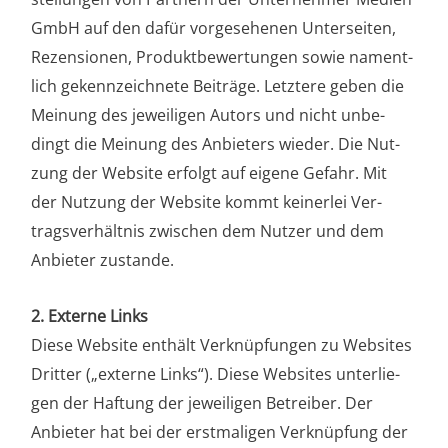
GmbH auf den da­für vor­ge­se­he­nen Unter­sei­ten,
Rezen­sio­nen, Pro­dukt­be­wer­tun­gen so­wie na­ment­
lich gekenn­zeich­ne­te Bei­trä­ge. Letz­te­re geben die
Mei­nung des jewei­li­gen Autors und nicht unbe­
dingt die Mei­nung des Anbie­ters wie­der. Die Nut­
zung der Web­site erfolgt auf eige­ne Ge­fahr. Mit
der Nut­zung der Web­site kommt kei­ner­lei Ver­
trags­ver­hält­nis zwi­schen dem Nut­zer und dem
Anbie­ter zustande.
2. Exter­ne Links
Die­se Web­site ent­hält Ver­knüp­fun­gen zu Web­sites
Drit­ter („exter­ne Links“). Die­se Web­sites unter­lie­
gen der Haf­tung der jewei­li­gen Betrei­ber. Der
Anbie­ter hat bei der erst­ma­li­gen Ver­knüp­fung der