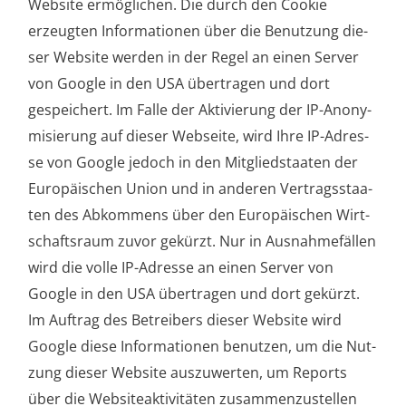
Web­site ermög­li­chen. Die durch den Coo­kie
erzeug­ten Infor­ma­tio­nen über die Benut­zung die­
ser Web­site wer­den in der Regel an einen Ser­ver
von Goog­le in den USA über­tra­gen und dort
gespei­chert. Im Fal­le der Akti­vie­rung der IP-Anony­
mi­sie­rung auf die­ser Web­sei­te, wird Ihre IP-Adres­
se von Goog­le jedoch in den Mit­glied­staa­ten der
Euro­päi­schen Uni­on und in ande­ren Ver­trags­staa­
ten des Abkom­mens über den Euro­päi­schen Wirt­
schafts­raum zuvor gekürzt. Nur in Aus­nah­me­fäl­len
wird die vol­le IP-Adres­se an einen Ser­ver von
Goog­le in den USA über­tra­gen und dort gekürzt.
Im Auf­trag des Betrei­bers die­ser Web­site wird
Goog­le die­se Infor­ma­tio­nen benut­zen, um die Nut­
zung die­ser Web­site aus­zu­wer­ten, um Reports
über die Web­siteak­ti­vi­tä­ten zusam­men­zu­stel­len