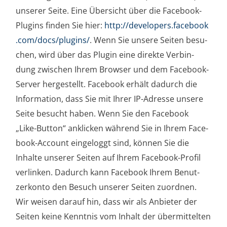
unse­rer Sei­te. Eine Über­sicht über die Face­book-
Plugins fin­den Sie hier:
http://​deve​lo​pers​.face​book​
.com/​d​o​c​s​/​p​l​u​g​i​ns/
. Wenn Sie unse­re Sei­ten besu­
chen, wird über das Plugin eine direk­te Ver­bin­
dung zwi­schen Ihrem Brow­ser und dem Face­book-
Ser­ver her­ge­stellt. Face­book erhält dadurch die
Infor­ma­ti­on, dass Sie mit Ihrer IP-Adres­se unse­re
Sei­te besucht haben. Wenn Sie den Face­book
„Like-But­ton“ ankli­cken wäh­rend Sie in Ihrem Face­
book-Account ein­ge­loggt sind, kön­nen Sie die
Inhal­te unse­rer Sei­ten auf Ihrem Face­book-Pro­fil
ver­lin­ken. Dadurch kann Face­book Ihrem Benut­
zer­kon­to den Besuch unse­rer Sei­ten zuord­nen.
Wir wei­sen dar­auf hin, dass wir als Anbie­ter der
Sei­ten kei­ne Kennt­nis vom Inhalt der über­mit­tel­ten