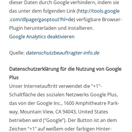
die­ser Daten durch Goog­le ver­hin­dern, indem sie
das unter dem fol­gen­den Link (
http://​tools​.goog​le​
.com/​d​l​p​a​g​e​/​g​a​o​p​t​o​u​t​?​h​l​=de
) ver­füg­ba­re Brow­ser-
Plugin her­un­ter­la­den und instal­lie­ren.
Goog­le Ana­ly­tics deaktivieren
Quel­le:
daten​schutz​be​auf​trag​ter​-info​.de
Daten­schutz­er­klä­rung für die Nut­zung von Goog­le
Plus
Unser Inter­net­auf­tritt ver­wen­det die “+1″-
Schaltfläche des sozia­len Netz­werks Goog­le Plus,
das von der Goog­le Inc., 1600 Amphi­theat­re Park­
way, Moun­tain View, CA 94043, United Sta­tes
betrie­ben wird (“Goog­le”). Der But­ton ist an dem
Zei­chen “+1″ auf wei­ßem oder far­bi­gen Hin­ter­