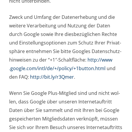
nicht unterbinden.
Zweck und Umfang der Daten­er­he­bung und die
wei­te­re Ver­ar­bei­tung und Nut­zung der Daten
durch Goog­le sowie Ihre dies­be­züg­li­chen Rech­te
und Ein­stel­lungs­op­tio­nen zum Schutz Ihrer Pri­vat­
sphä­re ent­neh­men Sie bit­te Goo­g­les Daten­schutz­
hin­wei­sen zu der “+1″-Schaltfläche:
http://​www​
.goog​le​.com/​i​n​t​l​/​d​e​/​+​/​p​o​l​i​c​y​/​+​1​b​u​t​t​o​n​.​h​tml
und
den FAQ:
http://​bit​.ly/​r​3​Q​mer
.
Wenn Sie Goog­le Plus-Mit­glied sind und nicht wol­
len, dass Goog­le über unse­ren Inter­net­auf­tritt
Daten über Sie sam­melt und mit Ihren bei Goog­le
gespei­cher­ten Mit­glieds­da­ten ver­knüpft, müs­sen
Sie sich vor Ihrem Besuch unse­res Inter­net­auf­tritts