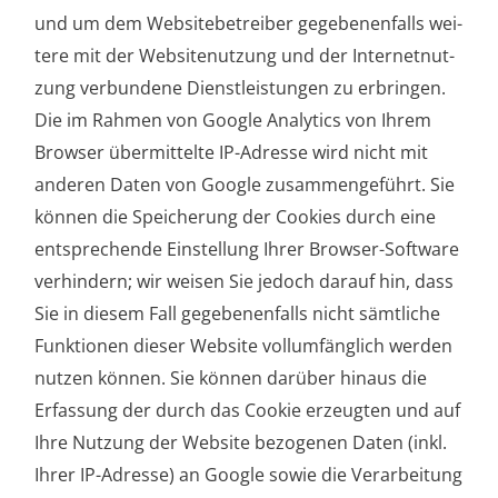
und um dem Web­site­be­trei­ber gege­be­nen­falls wei­
te­re mit der Web­site­nut­zung und der Inter­net­nut­
zung ver­bun­de­ne Dienst­leis­tun­gen zu erbrin­gen.
Die im Rah­men von Goog­le Ana­ly­tics von Ihrem
Brow­ser über­mit­tel­te IP-Adres­se wird nicht mit
ande­ren Daten von Goog­le zusam­men­ge­führt. Sie
kön­nen die Spei­che­rung der Coo­kies durch eine
ent­spre­chen­de Ein­stel­lung Ihrer Brow­ser-Soft­ware
ver­hin­dern; wir wei­sen Sie jedoch dar­auf hin, dass
Sie in die­sem Fall gege­be­nen­falls nicht sämt­li­che
Funk­tio­nen die­ser Web­site voll­um­fäng­lich wer­den
nut­zen kön­nen. Sie kön­nen dar­über hin­aus die
Erfas­sung der durch das Coo­kie erzeug­ten und auf
Ihre Nut­zung der Web­site bezo­ge­nen Daten (inkl.
Ihrer IP-Adres­se) an Goog­le sowie die Ver­ar­bei­tung