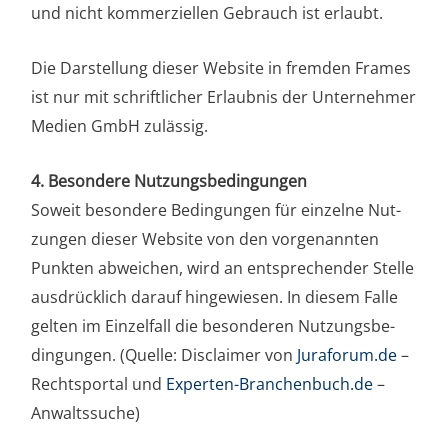
und nicht kom­mer­zi­el­len Gebrauch ist erlaubt.
Die Dar­stel­lung die­ser Web­site in frem­den Frames
ist nur mit schrift­li­cher Erlaub­nis der Unter­neh­mer
Medi­en GmbH zulässig.
4. Beson­de­re Nut­zungs­be­din­gun­gen
Soweit beson­de­re Bedin­gun­gen für ein­zel­ne Nut­
zun­gen die­ser Web­site von den vor­ge­nann­ten
Punk­ten abwei­chen, wird an ent­spre­chen­der Stel­le
aus­drück­lich dar­auf hin­ge­wie­sen. In die­sem Fal­le
gel­ten im Ein­zel­fall die beson­de­ren Nut­zungs­be­
din­gun­gen. (Quel­le: Dis­c­lai­mer von
Jura​fo​rum​.de
–
Recht­s­por­tal und
Exper​ten​-Bran​chen​buch​.de
–
Anwaltssuche)