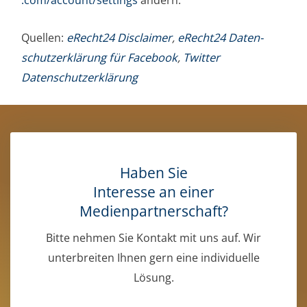
Quel­len:
eRecht24 Dis­c­lai­mer
,
eRecht24 Daten­
schutz­er­klä­rung für Face­book
,
Twit­ter
Datenschutzerklärung
Haben Sie
Interesse an einer
Medienpartnerschaft?
Bitte nehmen Sie Kontakt mit uns auf. Wir
unterbreiten Ihnen gern eine individuelle
Lösung.