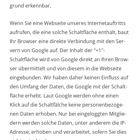
grund erkennbar.
Wenn Sie eine Web­sei­te unse­res Inter­net­auf­tritts
auf­ru­fen, die eine sol­che Schalt­flä­che ent­hält, baut
Ihr Brow­ser eine direk­te Ver­bin­dung mit den Ser­
vern von Goog­le auf. Der Inhalt der “+1″-
Schaltfläche wird von Goog­le direkt an Ihren Brow­
ser über­mit­telt und von die­sem in die Web­sei­te
ein­ge­bun­den. Wir haben daher kei­nen Ein­fluss auf
den Umfang der Daten, die Goog­le mit der Schalt­
flä­che erhebt. Laut Goog­le wer­den ohne einen
Klick auf die Schalt­fäl­che kei­ne per­so­nen­be­zo­ge­
nen Daten erho­ben. Nur bei ein­ge­logg­ten Mit­glie­
dern wer­den sol­che Daten, unter ande­rem die IP-
Adres­se, erho­ben und ver­ar­bei­tet, sofern Sie dies