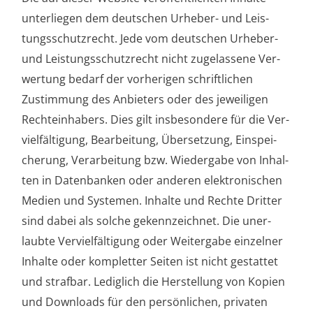
unter­lie­gen dem deut­schen Urhe­ber- und Leis­
tungs­schutz­recht. Jede vom deut­schen Urhe­ber-
und Leis­tungs­schutz­recht nicht zuge­las­se­ne Ver­
wer­tung bedarf der vor­he­ri­gen schrift­li­chen
Zustim­mung des Anbie­ters oder des jewei­li­gen
Rech­te­inha­bers. Dies gilt ins­be­son­de­re für die Ver­
viel­fäl­ti­gung, Bear­bei­tung, Über­set­zung, Ein­spei­
che­rung, Ver­ar­bei­tung bzw. Wie­der­ga­be von Inhal­
ten in Daten­ban­ken oder ande­ren elek­tro­ni­schen
Medi­en und Sys­te­men. Inhal­te und Rech­te Drit­ter
sind dabei als sol­che gekenn­zeich­net. Die uner­
laub­te Ver­viel­fäl­ti­gung oder Wei­ter­ga­be ein­zel­ner
Inhal­te oder kom­plet­ter Sei­ten ist nicht gestat­tet
und straf­bar. Ledig­lich die Her­stel­lung von Kopien
und Down­loads für den per­sön­li­chen, pri­va­ten