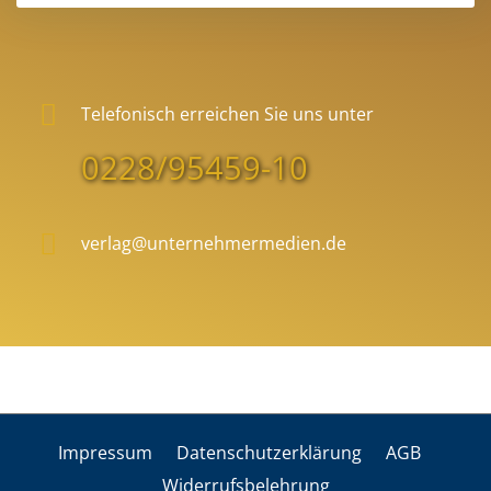
Telefonisch erreichen Sie uns unter
0228/95459-10
verlag@unternehmermedien.de
Impres­sum
Daten­schutz­er­klä­rung
AGB
Wider­rufs­be­leh­rung