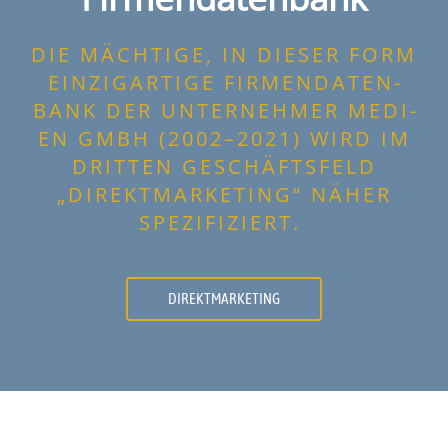
DIE MÄCH­TI­GE, IN DIE­SER FORM
EIN­ZIG­AR­TI­GE FIR­MEN­DA­TEN­
BANK DER UNTER­NEH­MER MEDI­
EN GMBH (2002–2021) WIRD IM
DRIT­TEN GESCHÄFTS­FELD
„DIREKT­MAR­KE­TING“ NÄHER
SPEZIFIZIERT.
DIREKT­MAR­KE­TING