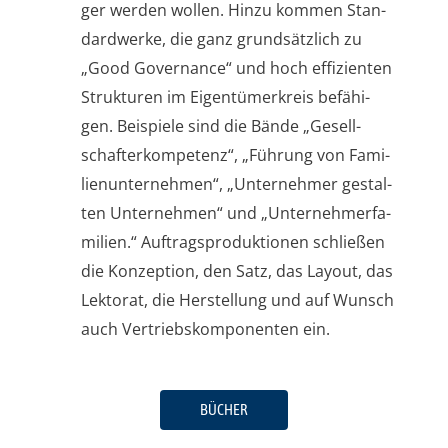
ger wer­den wol­len. Hin­zu kom­men Stan­
dard­wer­ke, die ganz grund­sätz­lich zu
„Good Gover­nan­ce“ und hoch effi­zi­en­ten
Struk­tu­ren im Eigen­tü­mer­kreis befä­hi­
gen. Bei­spie­le sind die Bän­de „Gesell­
schaf­ter­kom­pe­tenz“, „Füh­rung von Fami­
li­en­un­ter­neh­men“, „Unter­neh­mer gestal­
ten Unter­neh­men“ und „Unter­neh­mer­fa­
mi­li­en.“ Auf­trags­pro­duk­tio­nen schlie­ßen
die Kon­zep­ti­on, den Satz, das Lay­out, das
Lek­to­rat, die Her­stel­lung und auf Wunsch
auch Ver­triebs­kom­po­nen­ten ein.
BÜCHER