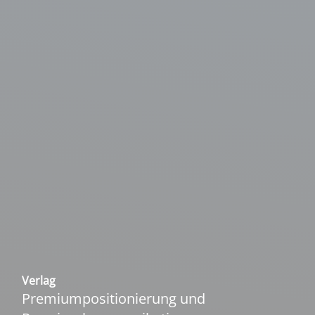
Ver­lag
Pre­mi­um­po­si­tio­nie­rung und