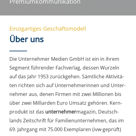
Premiumkommunikation
Ein­zig­ar­ti­ges Geschäftsmodell
Über uns
Die Unter­neh­mer Medi­en GmbH ist ein in ihrem
Seg­ment füh­ren­der Fach­ver­lag, des­sen Wur­zeln
auf das Jahr 1953 zurück­ge­hen. Sämt­li­che Akti­vi­tä­
ten rich­ten sich auf Unter­neh­me­rin­nen und Unter­
neh­mer aus, denen Fir­men mit zwei Mil­lio­nen bis
über zwei Mil­li­ar­den Euro Umsatz gehö­ren. Kern­
pro­dukt ist das
unter­neh­mer
maga­zin, Deutsch­
lands Zeit­schrift für Fami­li­en­un­ter­neh­men, das im
69. Jahr­gang mit 75.000 Exem­pla­ren (ivw-geprüft)