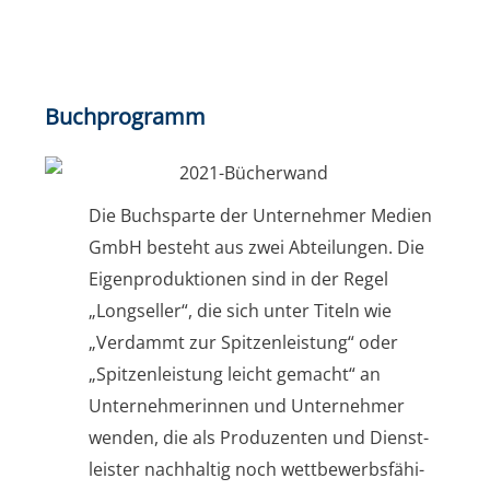
Buch­pro­gramm
Die Buch­s­par­te der Unter­neh­mer Medi­en
GmbH besteht aus zwei Abtei­lun­gen. Die
Eigen­pro­duk­tio­nen sind in der Regel
„Long­sel­ler“, die sich unter Titeln wie
„Ver­dammt zur Spit­zen­leis­tung“ oder
„Spit­zen­leis­tung leicht gemacht“ an
Unter­neh­me­rin­nen und Unter­neh­mer
wen­den, die als Pro­du­zen­ten und Dienst­
leis­ter nach­hal­tig noch wett­be­werbs­fä­hi­