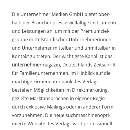
Die Unter­neh­mer Medi­en GmbH bie­tet ober­
halb der Bran­chen­pres­se viel­fäl­ti­ge Instru­men­te
und Leis­tun­gen an, um mit der Pre­mi­um­ziel­
grup­pe mit­tel­stän­di­scher Unter­neh­me­rin­nen
und Unter­neh­mer mit­tel­bar und unmit­tel­bar in
Kon­takt zu tre­ten. Der wich­tigs­te Kanal ist das
unter­neh­mer
maga­zin, Deutsch­lands Zeit­schrift
für Fami­li­en­un­ter­neh­men. Im Hin­blick auf die
mäch­ti­ge Fir­men­da­ten­bank des Ver­lags
bestehen Mög­lich­kei­ten im Direkt­mar­ke­ting,
geziel­te Markt­an­spra­chen in eige­ner Regie
durch exklu­si­ve Mai­lings oder in ande­rer Form
vor­zu­neh­men. Die neue such­ma­schi­nen­op­ti­
mier­te Web­site des Ver­lags wird pro­fes­sio­nell