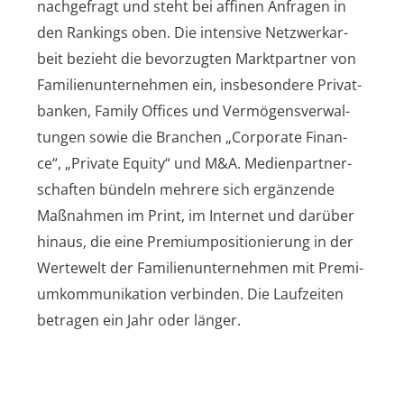
nach­ge­fragt und steht bei affi­nen Anfra­gen in
den Ran­kings oben. Die inten­si­ve Netz­werk­ar­
beit bezieht die bevor­zug­ten Markt­part­ner von
Fami­li­en­un­ter­neh­men ein, ins­be­son­de­re Pri­vat­
ban­ken, Fami­ly Offices und Ver­mö­gens­ver­wal­
tun­gen sowie die Bran­chen „Cor­po­ra­te Finan­
ce“, „Pri­va­te Equi­ty“ und M&A. Medi­en­part­ner­
schaf­ten bün­deln meh­re­re sich ergän­zen­de
Maß­nah­men im Print, im Inter­net und dar­über
hin­aus, die eine Pre­mi­um­po­si­tio­nie­rung in der
Wer­te­welt der Fami­li­en­un­ter­neh­men mit Pre­mi­
um­kom­mu­ni­ka­ti­on ver­bin­den. Die Lauf­zei­ten
betra­gen ein Jahr oder länger.