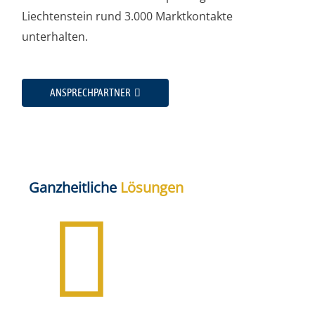
Liech­ten­stein rund 3.000 Markt­kon­tak­te
unterhalten.
ANSPRECH­PART­NER
Ganz­heit­li­che
Lösun­gen