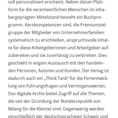
voll per­so­na­li­siert erscheint. Neben die­ser Platt­
form für die ver­ant­wort­li­chen Men­schen im inha­
ber­ge­präg­ten Mit­tel­stand besteht ein Buch­pro­
gramm. Kern­kom­pe­ten­zen sind, die Pre­mi­um­ziel­
grup­pe der Mit­glie­der von Unter­neh­mer­fa­mi­li­en
sys­te­ma­tisch zu erschlie­ßen, anspruchs­vol­le Inhal­
te für die­se Arbeit­ge­be­rin­nen und Arbeit­ge­ber auf­
zu­be­rei­ten und sie zuver­läs­sig zu ver­brei­ten. Dies
geschieht in engem Aus­tausch mit den han­deln­
den Per­so­nen, Autoren und Kun­den. Der Ver­lag ist
dadurch auch ein „Think Tank“ für die Fort­ent­wick­
lung von Füh­rungs­fra­gen und Ver­mö­gens­wer­ten.
Das digi­ta­le Archiv bie­tet Zugriff auf alle The­men,
die seit der Grün­dung der Bun­des­re­pu­blik von
Belang für die Kli­en­tel sind. Gegen­wär­tig wer­den
ein­schließ­lich der deutsch­spra­chi­gen Schweiz und