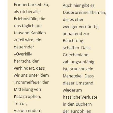
Erinnerbarkeit. So,
Auch hier gibt es
als ob bei aller
Dauerbrennerthemen,
Erlebnisfülle, die
die es eher
uns täglich auf
weniger vernünftig
tausend Ka­nälen
anhaltend zur
zuteil wird, ein
Beachtung
dauernder
schaffen. Dass
»Overkill«
Griechenland
herrscht, der
zahlungsunfähig
verhindert, dass
ist, braucht kein
wir uns unter dem
Menetekel. Dass
Trommelfeuer der
dieser Umstand
Mitteilung von
wiederum
Katastrophen,
hässliche Verluste
Terror,
in den Büchern
Verwirrendem,
der europhi­len