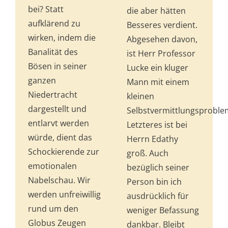
bei? Statt
die aber hätten
aufklärend zu
Besseres verdient.
wirken, indem die
Abgesehen davon,
Banalität des
ist Herr Professor
Bösen in seiner
Lucke ein kluger
ganzen
Mann mit einem
Niedertracht
kleinen
dargestellt und
Selbstvermittlungsproble
entlarvt werden
Letzteres ist bei
würde, dient das
Herrn Edathy
Schockierende zur
groß. Auch
emotionalen
bezüglich sei­ner
Nabelschau. Wir
Person bin ich
werden unfreiwillig
ausdrücklich für
rund um den
weniger Befassung
Globus Zeugen
dankbar. Bleibt