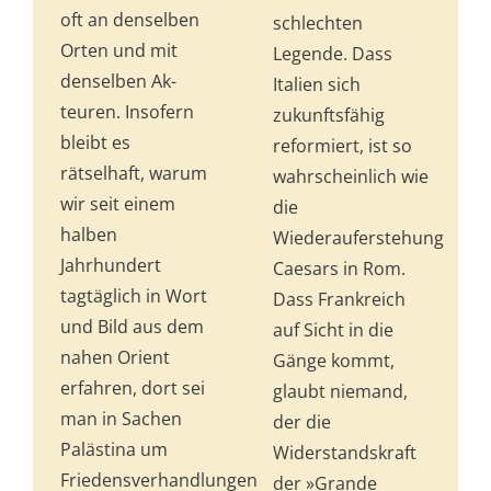
oft an denselben
schlechten
Orten und mit
Legende. Dass
denselben Ak­
Italien sich
teuren. Insofern
zukunftsfähig
bleibt es
reformiert, ist so
rätselhaft, warum
wahrscheinlich wie
wir seit einem
die
halben
Wiederauferstehung
Jahrhundert
Cae­sars in Rom.
tagtäglich in Wort
Dass Frankreich
und Bild aus dem
auf Sicht in die
nahen Orient
Gänge kommt,
erfahren, dort sei
glaubt niemand,
man in Sachen
der die
Palästina um
Widerstandskraft
Friedensverhandlungen
der »Grande