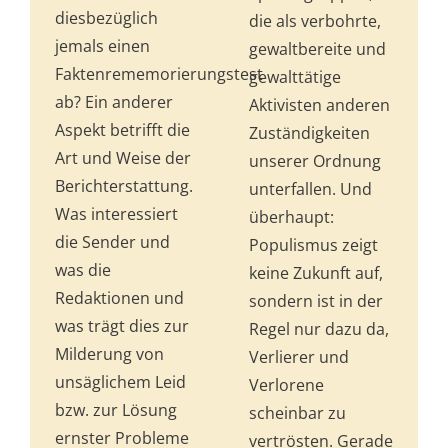
diesbezüglich
die als verbohrte,
jemals einen
gewaltbereite und
Faktenrememorierungstest
gewalttätige
ab? Ein anderer
Aktivisten anderen
Aspekt betrifft die
Zuständigkeiten
Art und Weise der
unserer Ordnung
Berichterstattung.
unterfallen. Und
Was interessiert
überhaupt:
die Sender und
Populismus zeigt
was die
keine Zukunft auf,
Redaktionen und
sondern ist in der
was trägt dies zur
Regel nur dazu da,
Milderung von
Verlierer und
unsäglichem Leid
Verlorene
bzw. zur Lösung
scheinbar zu
ernster Probleme
vertrösten. Gerade