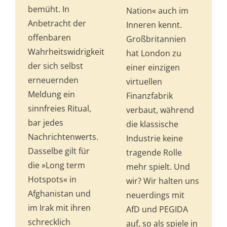
be­müht. In
Nation« auch im
Anbetracht der
Inneren kennt.
offenbaren
Großbritannien
Wahrheitswidrigkeit
hat London zu
der sich selbst
einer einzigen
erneuernden
virtuellen
Meldung ein
Finanzfabrik
sinnfreies Ritual,
verbaut, während
bar jedes
die klassische
Nachrichtenwerts.
Industrie keine
Dasselbe gilt für
tragende Rolle
die »Long term
mehr spielt. Und
Hotspots« in
wir? Wir halten uns
Afghanistan und
neuerdings mit
im Irak mit ihren
AfD und PEGIDA
schrecklich
auf, so als spiele in