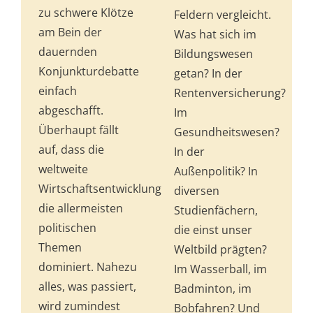
zu schwere Klötze
Feldern vergleicht.
am Bein der
Was hat sich im
dauernden
Bildungswesen
Konjunkturdebatte
getan? In der
einfach
Rentenversicherung?
abgeschafft.
Im
Überhaupt fällt
Gesundheitswesen?
auf, dass die
In der
weltweite
Außenpolitik? In
Wirtschaftsentwicklung
diversen
die allermeisten
Studienfächern,
politischen
die einst unser
Themen
Weltbild prägten?
dominiert. Nahezu
Im Wasserball, im
alles, was passiert,
Badminton, im
wird zumindest
Bob­fahren? Und