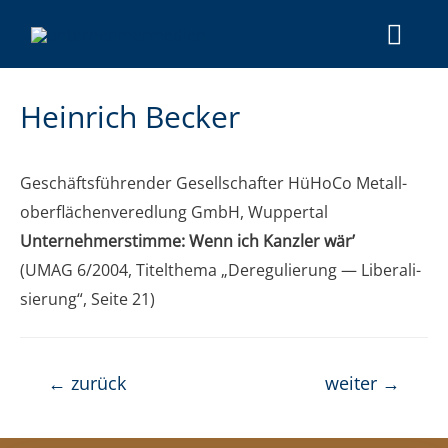
Hein­rich Becker
Geschäfts­füh­ren­der Gesell­schaf­ter HüHo­Co Metall­
ober­flä­chen­ver­ed­lung GmbH, Wup­per­tal
Unter­neh­mer­stim­me: Wenn ich Kanz­ler wär’
(UMAG 6/2004, Titel­the­ma „Dere­gu­lie­rung — Libe­ra­li­
sie­rung“, Sei­te 21)
←
zurück
weiter
→