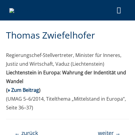
Tho­mas Zwiefelhofer
Regie­rungs­chef-Stell­ver­tre­ter, Minis­ter für Inne­res,
Jus­tiz und Wirt­schaft, Vaduz (Liech­ten­stein)
Liech­ten­stein in Euro­pa: Wah­rung der Inden­ti­tät und
Wan­del
(
» Zum Bei­trag
)
(UMAG 5–6/2014, Titel­the­ma „Mit­tel­stand in Euro­pa“,
Sei­te 36–37)
←
zurück
weiter
→