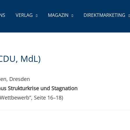
NS
VER­LAG
MAGA­ZIN
DIREKT­MAR­KE­TING
 (CDU, MdL)
h­sen, Dresden
us Struk­tur­kri­se und Stagnation
Wett­be­werb“, Sei­te 16–18)