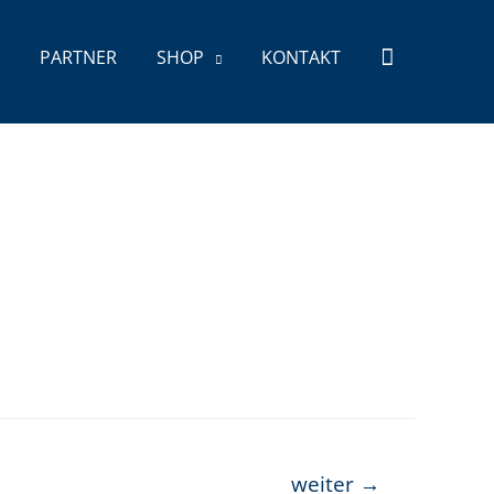
PART­NER
SHOP
KON­TAKT
weiter
→