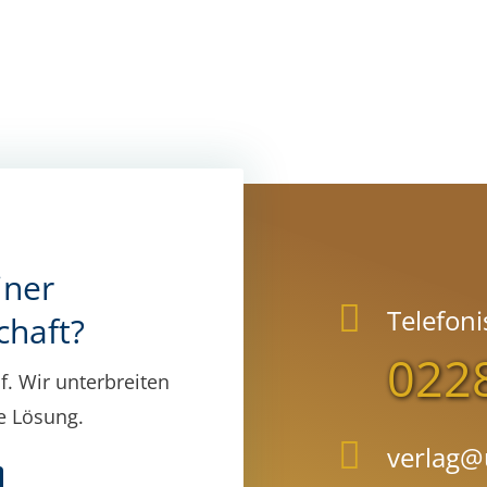
iner
Telefoni
chaft?
022
f. Wir unterbreiten
le Lösung.
verlag