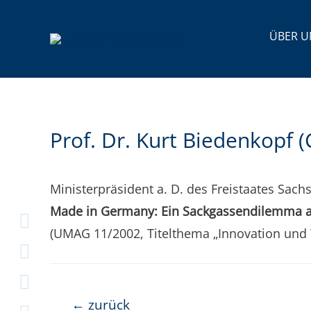
ÜBER U
Prof. Dr. Kurt Bie­den­kopf
Minis­ter­prä­si­dent a. D. des Frei­staa­tes Sac
Made in Ger­ma­ny: Ein Sack­gas­sen­di­lem­ma a
(UMAG 11/2002, Titel­the­ma „Inno­va­ti­on und 
←
zurück