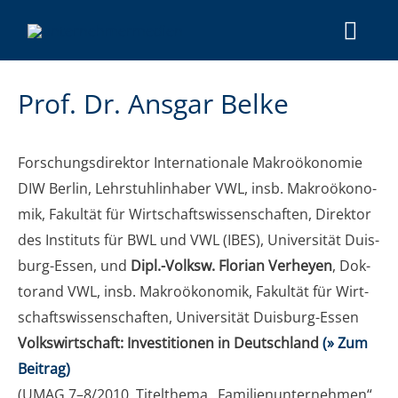
Prof. Dr. Ans­gar Belke
For­schungs­di­rek­tor Inter­na­tio­na­le Makro­öko­no­mie
DIW Ber­lin, Lehr­stuhl­in­ha­ber VWL, insb. Makro­öko­no­
mik, Fakul­tät für Wirt­schafts­wis­sen­schaf­ten, Direk­tor
des Insti­tuts für BWL und VWL (IBES), Uni­ver­si­tät Duis­
burg-Essen, und
Dipl.-Volksw. Flo­ri­an Ver­he­yen
, Dok­
to­rand VWL, insb. Makro­öko­no­mik, Fakul­tät für Wirt­
schafts­wis­sen­schaf­ten, Uni­ver­si­tät Duisburg-Essen
Volks­wirt­schaft: Inves­ti­tio­nen in Deutsch­land
(» Zum
Beitrag)
(UMAG 7–8/2010, Titel­the­ma „Fami­li­en­un­ter­neh­men“,